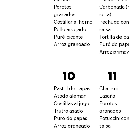
Porotos
Carbonada (
granados
seca)
Costillar al horno
Pechuga co
Pollo arvejado
salsa
Puré picante
Tortilla de p
Arroz graneado
Puré de pap
Arroz prima
10
11
Pastel de papas
Chapsui
Asado alemán
Lasaña
Costillas al jugo
Porotos
Trutro asado
granados
Puré de papas
Fetuccini co
Arroz graneado
salsa