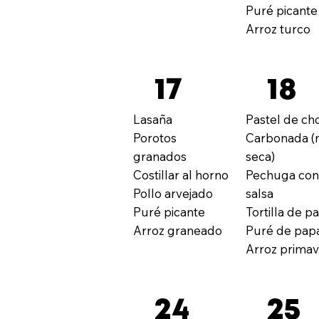
Puré picante
Arroz turco
17
18
Lasaña
Pastel de ch
Porotos
Carbonada (
granados
seca)
Costillar al horno
Pechuga co
Pollo arvejado
salsa
Puré picante
Tortilla de p
Arroz graneado
Puré de pap
Arroz prima
24
25