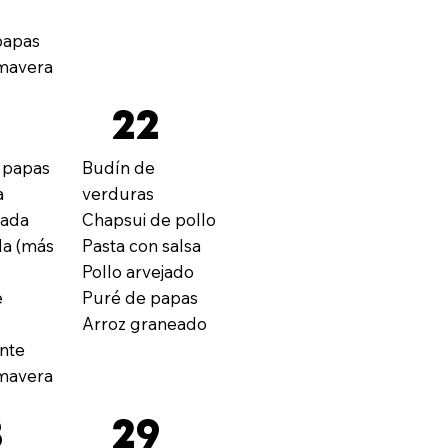
papas
imavera
22
 papas
Budín de
a
verduras
hada
Chapsui de pollo
a (más
Pasta con salsa
Pollo arvejado
e
Puré de papas
Arroz graneado
nte
imavera
8
29