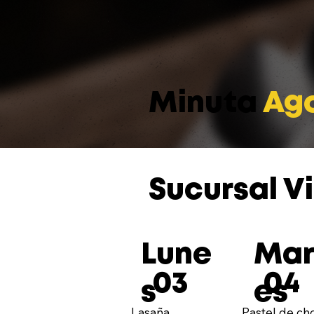
Minuta
Ag
Sucursal Vi
Lune
Mar
03
04
s
es
Lasaña
Pastel de ch