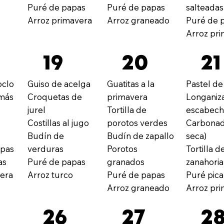
Puré de papas
Puré de papas
salteadas
Arroz primavera
Arroz graneado
Puré de 
Arroz pr
19
20
21
oclo
Guiso de acelga
Guatitas a la
Pastel de
más
Croquetas de
primavera
Longaniz
jurel
Tortilla de
escabec
n
Costillas al jugo
porotos verdes
Carbonad
Budín de
Budín de zapallo
seca)
apas
verduras
Porotos
Tortilla d
as
Puré de papas
granados
zanahoria
vera
Arroz turco
Puré de papas
Puré pica
Arroz graneado
Arroz pr
26
27
2