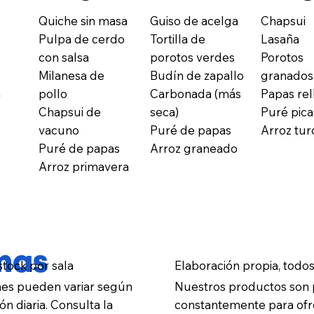
Quiche sin masa
Guiso de acelga
Chapsui
Pulpa de cerdo
Tortilla de
Lasaña
con salsa
porotos verdes
Porotos
Milanesa de
Budín de zapallo
granados
n
pollo
Carbonada (más
Papas rel
Chapsui de
seca)
Puré pica
vacuno
Puré de papas
Arroz tur
Puré de papas
Arroz graneado
Arroz primavera
nas
stock por sala
Elaboración propia, todos
es pueden variar según
Nuestros productos son
ón diaria. Consulta la
constantemente para ofr