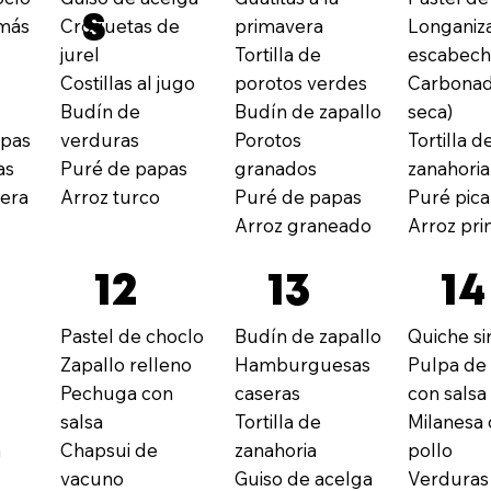
s
más
Croquetas de
primavera
Longaniz
jurel
Tortilla de
escabec
n
Costillas al jugo
porotos verdes
Carbonad
Budín de
Budín de zapallo
seca)
apas
verduras
Porotos
Tortilla d
as
Puré de papas
granados
zanahoria
vera
Arroz turco
Puré de papas
Puré pica
Arroz graneado
Arroz pr
12
13
14
Pastel de choclo
Budín de zapallo
Quiche si
Zapallo relleno
Hamburguesas
Pulpa de
Pechuga con
caseras
con salsa
salsa
Tortilla de
Milanesa
n
Chapsui de
zanahoria
pollo
vacuno
Guiso de acelga
Verduras