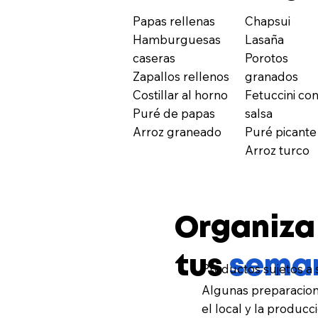
Papas rellenas
Chapsui
Hamburguesas
Lasaña
caseras
Porotos
Zapallos rellenos
granados
Costillar al horno
Fetuccini co
Puré de papas
salsa
Arroz graneado
Puré picante
Arroz turco
Organiza
tus
sema
Productos sujetos a 
Algunas preparacion
el local y la producci