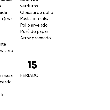
a
verduras
hada
Chapsui de pollo
a (más
Pasta con salsa
Pollo arvejado
e
Puré de papas
Arroz graneado
nte
imavera
15
n masa
FERIADO
 cerdo
 de