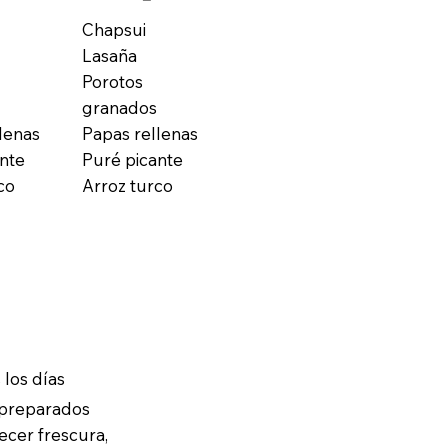
Chapsui
Lasaña
Porotos
granados
lenas
Papas rellenas
nte
Puré picante
co
Arroz turco
 los días
 preparados
ecer frescura,