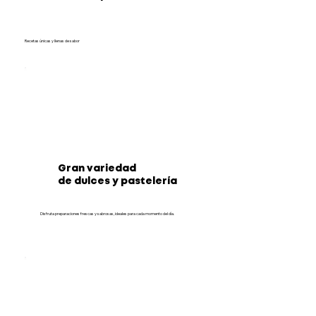
Recetas únicas y llenas de sabor
Gran variedad
de dulces y pastelería
Disfruta preparaciones frescas y sabrosas, ideales para cada momento del día.