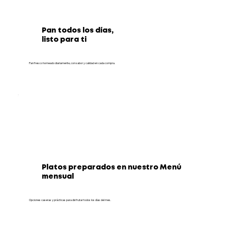
Pan todos los días,
listo para ti
Pan fresco horneado diariamente, con sabor y calidad en cada compra.
Platos preparados en nuestro Menú
mensual
Opciones caseras y prácticas para disfrutar todos los días del mes.