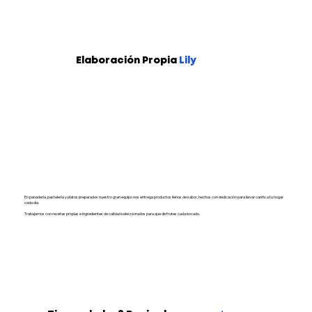
Elaboración Propia
Lily
En panadería, pastelería y platos preparados nuestro gran equipo nos entrega productos llenos de sabor, hechos con dedicación para llevar cariño a tu hogar
cada día.
Trabajamos con recetas propias e ingredientes de calidad seleccionados para que disfrutes cada bocado.